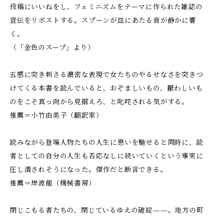
投稿にいいねをし、フェミニズムをテーマに作られた雑誌の
宣伝をリポストする。スプーンが皿にあたる音が静かに響
く。
（「金色のスープ」より）
五感に突き刺さる濃密な表現で女たちのやるせなさを突きつ
けてくる本書を読んでいると、おぞましいもの、厭わしいも
のをこそ真っ向から見据えろ、と叱咤される気がする。
推薦＝小竹由美子（翻訳家）
​​​読みながら登場人物たちの人生に思いを馳せると同時に、読
者としての自分の人生も否応なしに続いていくという事実に
圧し潰されそうになった。傑作だと断言できる。
推薦＝岸波龍（機械書房）
閉じこもる者たちの、閉じているゆえの破綻——。地方の町