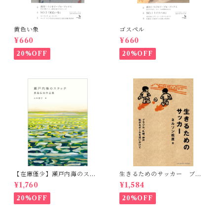
黄色い象
ゴスペル
¥660
¥660
20%OFF
20%OFF
【在庫僅少】瀬戸内海のスケ
生きるためのサッカー ブラ
ッチ 黒島伝治作品集
ジル、札幌、神戸 転がるボ
¥1,760
¥1,584
ールを追いかけて
20%OFF
20%OFF