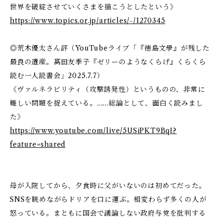
世界を破綻させていくさまを描こうとしたという》
https://www.topics.or.jp/articles/-/1270345
◎荒木優太さん評（YouTubeライブ「『徳島文學』が残した
最良の遺産。髙田友季子『ゼリーのようなくらげ』くらくら
読む一人読書会」2025.7.7）
《ヴァルネラビリティ（攻撃誘発性）というものの、非常に
難しい問題を捉えている。……総論として、面白く読みまし
た》
https://www.youtube.com/live/5USiPKT9BqI?
feature=shared
​母が入院してから、夕食時に父がいないのは初めてだった。
SNSを眺めながらドリアを口に運ぶ。相変わらず多くの人が
怒っている。まともに国会で議論しない政府与党を批判する