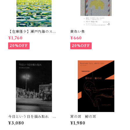
【在庫僅少】瀬戸内海のスケ
黄色い象
ッチ 黒島伝治作品集
¥1,760
¥660
20%OFF
20%OFF
今日という日を摘み取れ 渋
茸の耳 鯨の耳
谷敦志写真集 Carpe Diem
¥3,080
¥1,980
Photographs by Atsushi
Shibuya