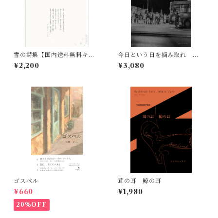
雪の詩集【国内送料無料キャ
今日という日を摘み取れ 渋
ンペーン実施中！】
谷敦志写真集 Carpe Diem
¥2,200
¥3,080
Photographs by Atsushi
Shibuya
ゴスペル
茸の耳 鯨の耳
¥660
¥1,980
20%OFF