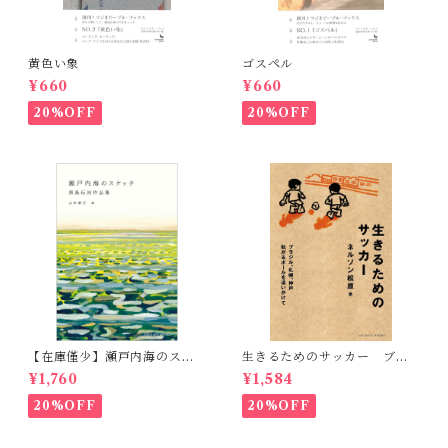
黄色い象
ゴスペル
¥660
¥660
20%OFF
20%OFF
【在庫僅少】瀬戸内海のスケ
生きるためのサッカー ブラ
ッチ 黒島伝治作品集
ジル、札幌、神戸 転がるボ
¥1,760
¥1,584
ールを追いかけて
20%OFF
20%OFF