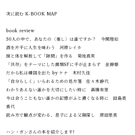
次に読む K-BOOK MAP
book review
50人の中で、あなたの〈推し〉は誰ですか？ 今関理絵
酒を片手に人生を味わう 河原レイカ
頭と体を解放して「隙間」を作る 菊地真実
「共存」をテーマにした菌類SFに手が止まらず 金錦姫
だから私は韓国を出た by ケナ 木村久佳
「自分らしく」いられるための処方箋 佐々木静代
わかりあえない誰かを大切にしたい時に 高橋有里
今は会うこともない誰かの記憶がふと濃くなる時に 田島美
香代
読み方で観点が変わる、息子による父親探し 原田里美
ハン・ガンさんの本を紹介します!