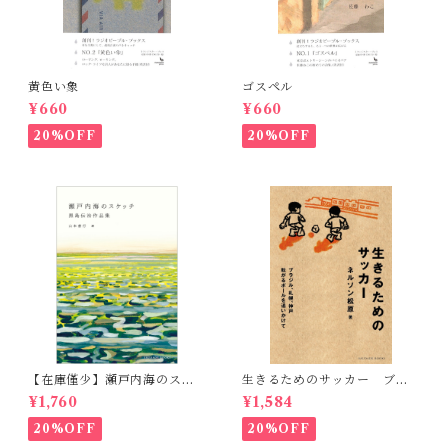
黄色い象
ゴスペル
¥660
¥660
20%OFF
20%OFF
【在庫僅少】瀬戸内海のスケ
生きるためのサッカー ブラ
ッチ 黒島伝治作品集
ジル、札幌、神戸 転がるボ
¥1,760
¥1,584
ールを追いかけて
20%OFF
20%OFF