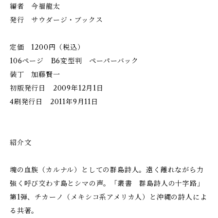
編者 今福龍太
発行 サウダージ・ブックス
定価 1200円（税込）
106ページ B6変型判 ペーパーバック
​装丁 加藤賢一
初版発行日 2009年12月1日
4刷発行日 2011年9月11日
紹介文
魂の血族（カルナル）としての群島詩人。遠く離れながら力
強く呼び交わす島とシマの声。「叢書 群島詩人の十字路」
第1弾、チカーノ（メキシコ系アメリカ人）と沖縄の詩人によ
る共著。