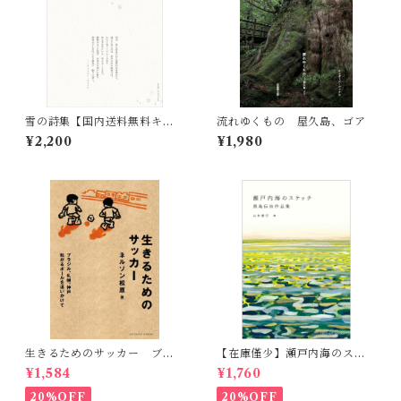
雪の詩集【国内送料無料キャ
流れゆくもの 屋久島、ゴア
ンペーン実施中！】
¥2,200
¥1,980
生きるためのサッカー ブラ
【在庫僅少】瀬戸内海のスケ
ジル、札幌、神戸 転がるボ
ッチ 黒島伝治作品集
¥1,584
¥1,760
ールを追いかけて
20%OFF
20%OFF