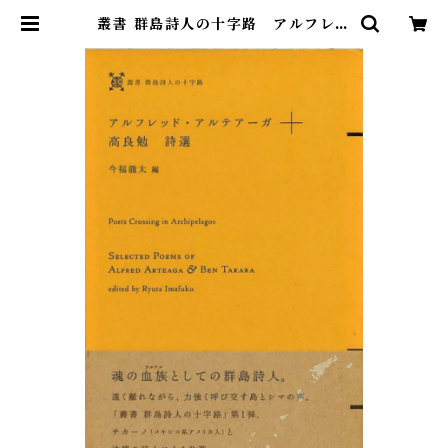
叢書 群島詩人の十字路 アルフレッ
ド・アルテアーガ＋高良勉 詩選 | S
audade Books