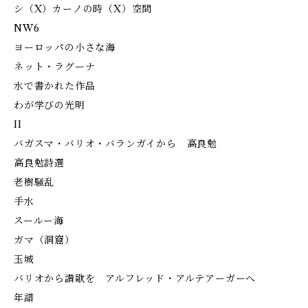
シ（X）カーノの時（X）空間
NW6
ヨーロッパの小さな海
ネット・ラグーナ
水で書かれた作品
わが学びの光明
II
バガスマ・バリオ・バランガイから 高良勉
高良勉詩選
老樹騒乱
手水
スールー海
ガマ（洞窟）
玉城
バリオから讃歌を アルフレッド・アルテアーガーへ
年譜