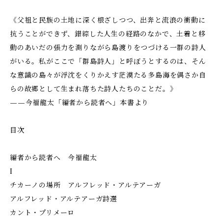
《父祖と民族の土地に深く根ざしつつ、出奔と流浪の衝動に
抗うことができず、錯綜した人生の経路のなかで、土着と移
動のあいだの張力を測りながら島渡りをつづける一群の詩人
がいる。私がここで「群島詩人」と呼ぼうとするのは、そん
な意識の島々が浮沈をくりかえす茫漠たる多島海を偶さか自
らの故郷として生まれ落ちた詩人たちのことだ。》
——今福龍太「編者から読者へ」本書より
目次
編者から読者へ 今福龍太
I
チカーノの場所 アルフレッド・アルテアーガ
アルフレッド・アルテアーガ詩選
カント・プリメーロ