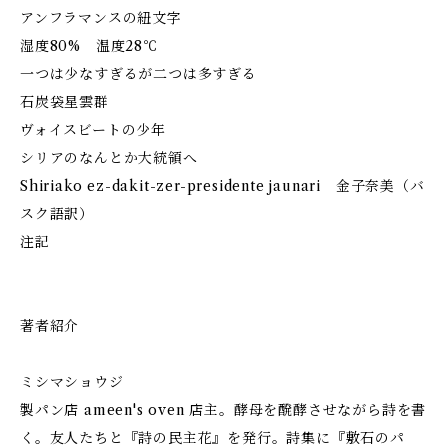
アンフラマンスの紐文字
湿度80% 温度28℃
一つは少なすぎるが二つは多すぎる
石炭袋星雲群
ヴォイスビートの少年
シリアのなんとか大統領へ
Shiriako ez-dakit-zer-presidente jaunari 金子奈美（バ
スク語訳）
注記
著者紹介
ミシマショウジ
製パン店 ameen's oven 店主。酵母を醗酵させながら詩を書
く。友人たちと『詩の民主花』を発行。詩集に『敷石のパ