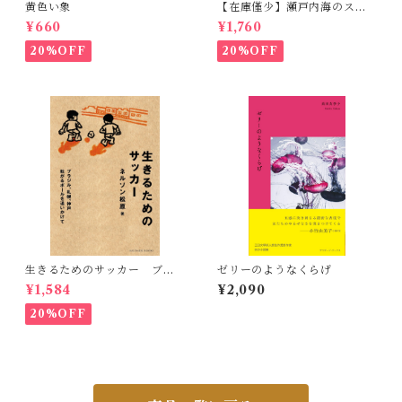
黄色い象
【在庫僅少】瀬戸内海のスケ
ッチ 黒島伝治作品集
¥660
¥1,760
20%OFF
20%OFF
生きるためのサッカー ブラ
ゼリーのようなくらげ
ジル、札幌、神戸 転がるボ
¥1,584
¥2,090
ールを追いかけて
20%OFF