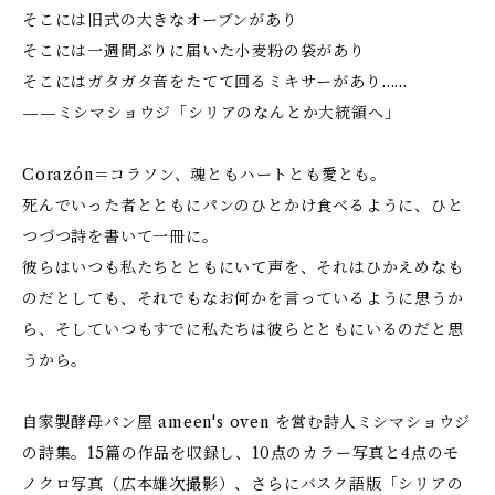
そこには旧式の大きなオーブンがあり
そこには一週間ぶりに届いた小麦粉の袋があり
そこにはガタガタ音をたてて回るミキサーがあり……
——ミシマショウジ「シリアのなんとか大統領へ」
Corazón＝コラソン、魂ともハートとも愛とも。
死んでいった者とともにパンのひとかけ食べるように、ひと
つづつ詩を書いて一冊に。
彼らはいつも私たちとともにいて声を、それはひかえめなも
のだとしても、それでもなお何かを言っているように思うか
ら、そしていつもすでに私たちは彼らとともにいるのだと思
うから。
自家製酵母パン屋 ameen's oven を営む詩人ミシマショウジ
の詩集。15篇の作品を収録し、10点のカラー写真と4点のモ
ノクロ写真（広本雄次撮影）、さらにバスク語版「シリアの