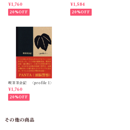
ッチ 黒島伝治作品集
ジル、札幌、神戸 転がるボ
¥1,760
¥1,584
ールを追いかけて
20%OFF
20%OFF
喫茶茶会記 〈profile 1〉
¥1,760
20%OFF
その他の商品