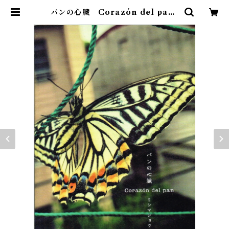
パンの心臓 Corazón del pan |
Saudade Books