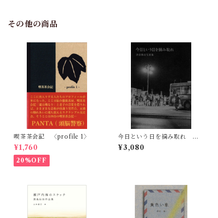
その他の商品
喫茶茶会記 〈profile 1〉
今日という日を摘み取れ 渋
谷敦志写真集 Carpe Diem
¥1,760
¥3,080
Photographs by Atsushi
Shibuya
20%OFF