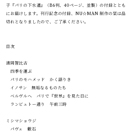
子『パリの下水道』（B6判、40ページ、並製）の付録ととも
にお届けします。刊行記念の付録、NU☆MAN 制作の栞は品
切れとなりましたので、ご了承ください。
目次
清岡智比古
四季を運ぶ
パリのモハメッド かく語りき
イノサン 無垢なるものたち
ベルヴルへ パリで『世界』を見た日に
ランビュトー通り 午前三時
ミシマショウジ
パヴェ 敷石