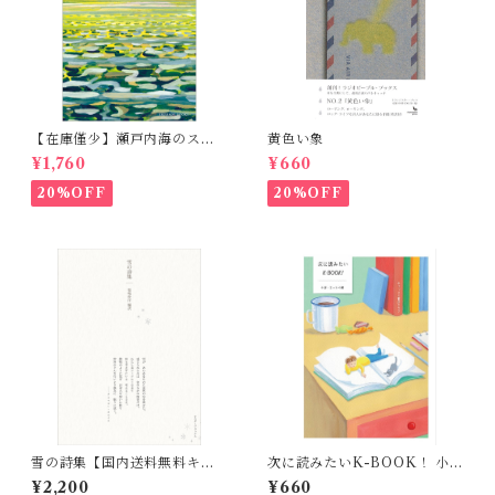
【在庫僅少】瀬戸内海のスケ
黄色い象
ッチ 黒島伝治作品集
¥1,760
¥660
20%OFF
20%OFF
雪の詩集【国内送料無料キャ
次に読みたいK-BOOK！ 小
ンペーン実施中！】
説・エッセイ編
¥2,200
¥660