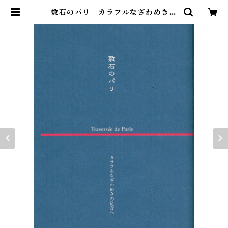
敷石のパリ カラフルなざわめきの
足音へ | Saudade Books