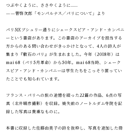
つぶやくように、ささやくように……
——管啓次郎「モンパルナス／パリについて」より
パリ5区ブシュリー通りにシェークスピア・アンド・カンパニ
ーという書店があります。この書店のアーカイブを担当する
方からのある問い合わせがきっかけとなって、4人の詩人が
集まり『敷石のパリ』が生まれました。今年（2018年）は
mai 68（パリ5月革命）から50年。mai 68当時、シェーク
スピア・アンド・カンパニーは学生たちをこっそり匿ってい
たことでも知られています。
フランス・パリへの旅の追憶を綴った22篇の作品、6点の写
真（北井晴彦撮影）を収録。焼失前のノートルダム寺院を記
録した写真は貴重なものに。
本書に収録した佐藤由美子の詩を抜粋し、写真を追加した冊