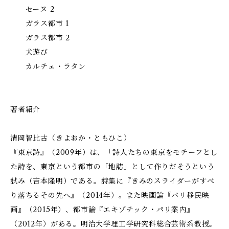
セーヌ 2
ガラス都市 1
ガラス都市 2
犬遊び
カルチェ・ラタン
著者紹介
清岡智比古（きよおか・ともひこ）
『東京詩』（2009年）は、「詩人たちの東京をモチーフとし
た詩を、東京という都市の「地誌」として作りだそうという
試み（吉本隆明）である。詩集に『きみのスライダーがすべ
り落ちるその先へ』（2014年）。また映画論『パリ移民映
画』（2015年）、都市論『エキゾチック・パリ案内』
（2012年）がある。明治大学理工学研究科総合芸術系教授。