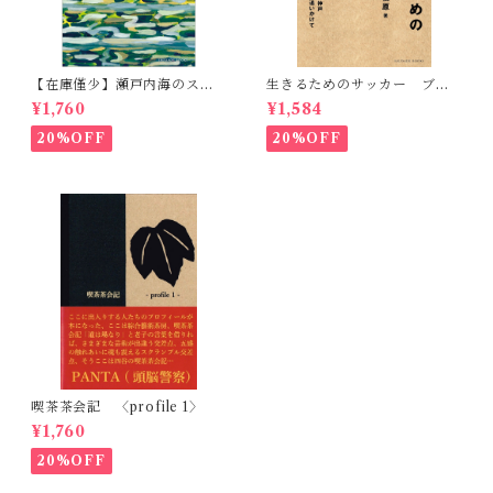
【在庫僅少】瀬戸内海のスケ
生きるためのサッカー ブラ
ッチ 黒島伝治作品集
ジル、札幌、神戸 転がるボ
¥1,760
¥1,584
ールを追いかけて
20%OFF
20%OFF
喫茶茶会記 〈profile 1〉
¥1,760
20%OFF