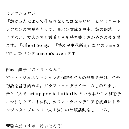
ミシマショウジ
「詩は万人によって作られなくてはならない」というロート
レアモンの言葉をもって、黒パン文庫を主宰。詩の朗読、ラ
イブなど、友人たちと言葉と音を持ち寄りざわめきの夜を過
ごす。『Ghost Songs』『詩の民主花新聞』などの zine を
発行。製パン店 ameen’s oven 店主。
佐藤由美子（さとう・ゆみこ）
ビート・ジェネレーションの作家や詩人の影響を受け、詩や
物語を書き始める。グラフィックデザイナーのしのやま小百
合と二人で art up poetic butterfly という本やことばをテ
ーマにしたアート活動、カフェ・ラバンデリアを拠点にトラ
ンジスタ・プレス（一人＋猫）の出版活動もしている。
管啓次郎（すが・けいじろう）