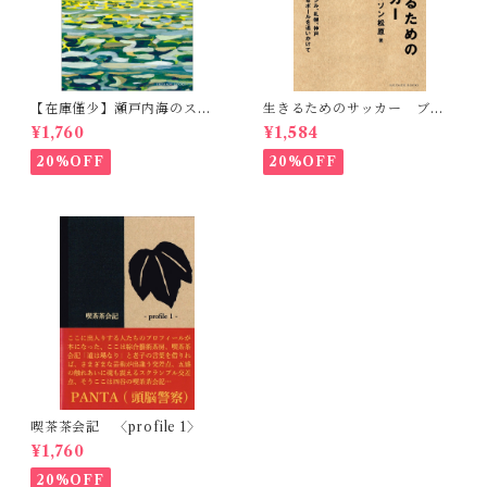
【在庫僅少】瀬戸内海のスケ
生きるためのサッカー ブラ
ッチ 黒島伝治作品集
ジル、札幌、神戸 転がるボ
¥1,760
¥1,584
ールを追いかけて
20%OFF
20%OFF
喫茶茶会記 〈profile 1〉
¥1,760
20%OFF