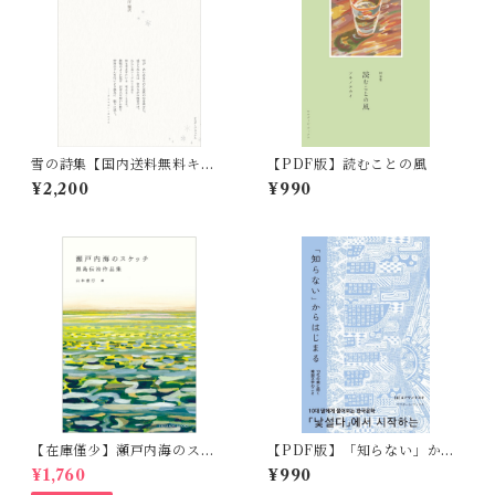
雪の詩集【国内送料無料キャ
【PDF版】読むことの風
ンペーン実施中！】
¥2,200
¥990
【在庫僅少】瀬戸内海のスケ
【PDF版】「知らない」から
ッチ 黒島伝治作品集
はじまる 10代の娘に聞く韓
¥1,760
¥990
国文学のこと