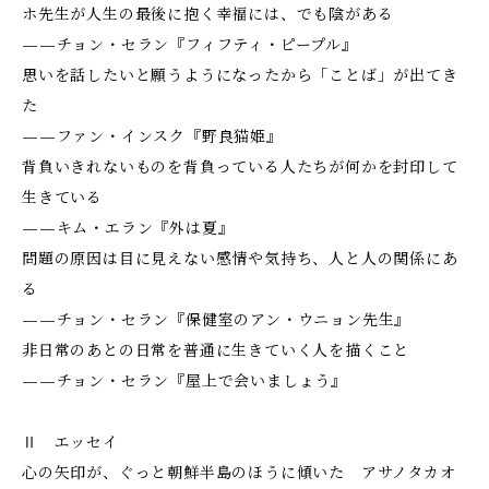
ホ先生が人生の最後に抱く幸福には、でも陰がある
——チョン・セラン『フィフティ・ピープル』
思いを話したいと願うようになったから「ことば」が出てき
た
——ファン・インスク『野良猫姫』
背負いきれないものを背負っている人たちが何かを封印して
生きている
——キム・エラン『外は夏』
問題の原因は目に見えない感情や気持ち、人と人の関係にあ
る
——チョン・セラン『保健室のアン・ウニョン先生』
非日常のあとの日常を普通に生きていく人を描くこと
——チョン・セラン『屋上で会いましょう』
Ⅱ エッセイ
心の矢印が、ぐっと朝鮮半島のほうに傾いた アサノタカオ