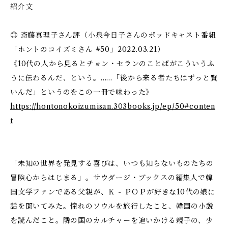
紹介文
◎ 斎藤真理子さん評（小泉今日子さんのポッドキャスト番組
「ホントのコイズミさん #50」2022.03.21）
《10代の人から見るとチョン・セランのことばがこういうふ
うに伝わるんだ、という。……「後から来る者たちはずっと賢
いんだ」というのをこの一冊で味わった》
https://hontonokoizumisan.303books.jp/ep/50#conten
t
「未知の世界を発見する喜びは、いつも知らないものたちの
冒険心からはじまる」。サウダージ・ブックスの編集人で韓
国文学ファンである父親が、Ｋ - ＰＯＰが好きな10代の娘に
話を聞いてみた。憧れのソウルを旅行したこと、韓国の小説
を読んだこと。隣の国のカルチャーを追いかける親子の、少