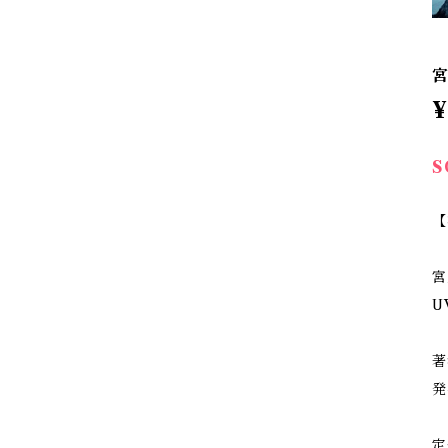
宮
¥
S
【
宮
U
著
発
定