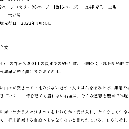
12ページ（カラー98ページ、1色16ページ） A4判変形 上製
丁 大池翼
版発行日 2022年4月30日
介文
015年の春から2021年の夏までの約6年間、四国の南西部を断続
式海岸が続く美しき最果ての地。
に山々が突き出す平地の少ない地形に人々は石を積み上げ、集落や
きていく——時を経ても崩れない石垣は、そんな意志を無言で体現
和海で出会う人々はすべてをおおらかに受け入れ、たくましく生き
て、将来消滅する自治体も少なくないと言われている。しかしそれ
。