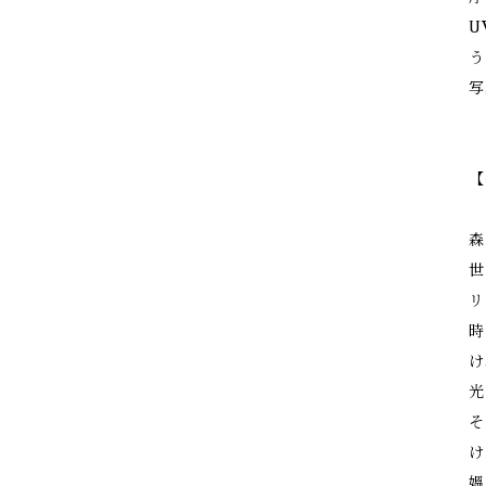
U
う
写
【
森
世
リ
時
け
光
そ
け
媼