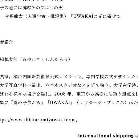
子の瞳には薄緑色のアコウの実
—今福龍太（人類学者・批評家）「UWAKAIの光に寄せて」
者紹介
脇慎太郎（みやわき・しんたろう）
真家。瀬戸内国際芸術祭公式カメラマン、専門学校穴吹デザインカレ
大学写真学科卒業後、六本木スタジオなどを経て独立。大学在学時
ばれる様々な場所を巡礼。2008 年、東京から高松に活動の拠点を
集に『霧の子供たち』『UWAKAI』（サウダージ・ブックス）ほ
ttps://www.shintaromiyawaki.com/
International shipping 