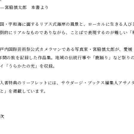
—宮脇慎太郎 本書より
国・宇和海に面するリアス式海岸の風景と、ローカルに生きる人び
倒的にリアルなものでありながら、ことばで表現するのが難しい「
戸内国際芸術祭公式カメラマンである写真家・宮脇慎太郎が、愛媛
年間の旅を記録した作品集。地域の伝統行事や「鹿踊り」など祭りの
イ「うらかたの光」を収録。
入者特典のリーフレットには、サウダージ・ブックス編集人アサノ
と」を掲載しています。
次