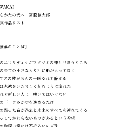
WAKAI
らかたの光へ 宮脇慎太郎
真作品リスト
推薦のことば】
のエウリディケがワタツミの神と出逢うところ
の果ての小さな入り江に船が入ってゆく
アスの襞がほんの一瞬ゆれて静まる
は永遠をいたましく刻むように流れた
れど新しい人よ 嘆いてはいけない
の下 きみが歩を進めるたび
の湿った音が過去と未来のすべてを連れてくる
っしてかわらないものがあるという希望
の皺深い掌には不ぞろいの真珠