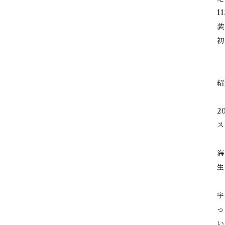
1
装
初
紹
2
ス
海
生
宇
っ
い