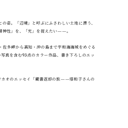
との姿。「辺境」と呼ぶにふさわしい土地に漂う、
精神性」を、「光」を捉えたい——。
・佐多岬から高知・沖の島まで宇和海海域をめぐる
写真を含む93点のカラー作品、書き下ろしのエッ
タカオのエッセイ「蔵書返却の旅——塔和子さんの