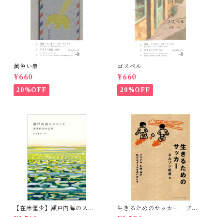
黄色い象
ゴスペル
¥660
¥660
20%OFF
20%OFF
【在庫僅少】瀬戸内海のスケ
生きるためのサッカー ブラ
ッチ 黒島伝治作品集
ジル、札幌、神戸 転がるボ