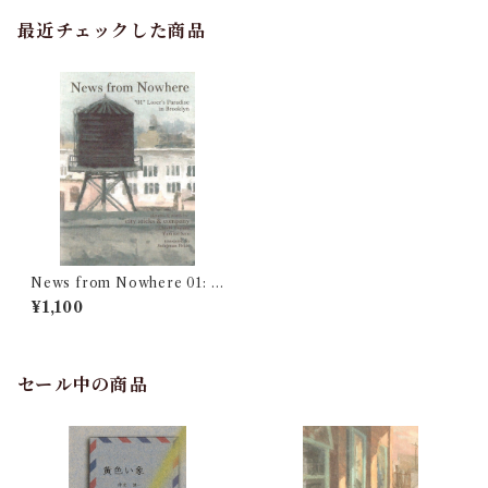
最近チェックした商品
News from Nowhere 01: L
oser's Paradise in Brookly
¥1,100
n
セール中の商品