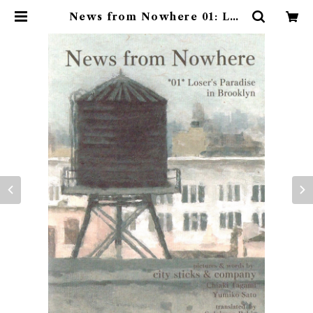
News from Nowhere 01: Los
er's Paradise in Brooklyn | S
audade Books