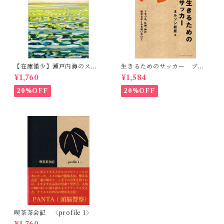
【在庫僅少】瀬戸内海のスケ
生きるためのサッカー ブラ
ッチ 黒島伝治作品集
ジル、札幌、神戸 転がるボ
¥1,760
¥1,584
ールを追いかけて
20%OFF
20%OFF
喫茶茶会記 〈profile 1〉