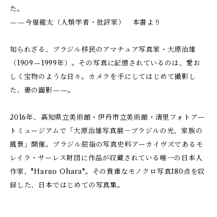
た。
——今福龍太（人類学者・批評家） 本書より
知られざる、ブラジル移民のアマチュア写真家・大原治雄
（1909—1999年）。その写真に記憶されているのは、愛お
しく宝物のような日々。カメラを手にしてはじめて撮影し
た、妻の面影——。
2016年、高知県立美術館・伊丹市立美術館・清里フォトアー
トミュージアムで「大原治雄写真展―ブラジルの光、家族の
風景」開催。ブラジル屈指の写真史料アーカイヴズであるモ
レイラ・サーレス財団に作品が収蔵されている唯一の日本人
作家、"Haruo Ohara"。その貴重なモノクロ写真180点を収
録した、日本ではじめての写真集。