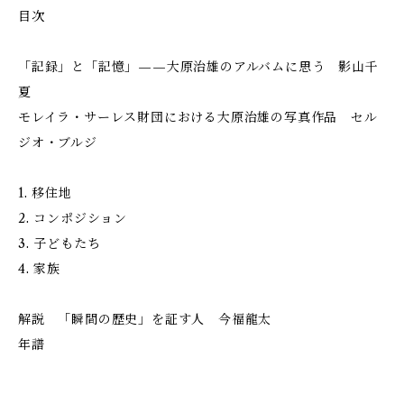
目次
「記録」と「記憶」——大原治雄のアルバムに思う 影山千
夏
モレイラ・サーレス財団における大原治雄の写真作品 セル
ジオ・ブルジ
1. 移住地
2. コンポジション
3. 子どもたち
4. 家族
解説 「瞬間の歴史」を証す人 今福龍太
年譜