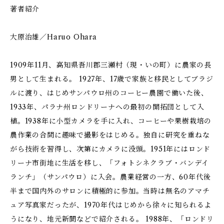
著者紹介
大原治雄／Haruo Ohara
1909年11月、高知県吾川郡三瀬村（現・いの町）に農家の長
男として生まれる。 1927年、17歳で家族と移民としてブラジ
ルに渡り、はじめサンパウロ州のコーヒー農園で働いた後、
1933年、パラナ州ロンドリーナへの最初の開拓団として入
植。1938年に小型カメラを手に入れ、コーヒーや果樹栽培の
農作業の合間に趣味で撮影をはじめる。独自に研究を重ねな
がら技術を習得し、次第にカメラに没頭。1951年にはロンド
リーナ市街地に生活を移し、「フォトシネクラブ・バンデイ
ランチ」（サンパウロ）に入会。農業経営の一方、60年代後
半まで国内外のサロンに積極的に参加。当時は無名のアマチ
ュア写真家だったが、1970年代はじめから徐々に知られるよ
うになり、地元新聞などで紹介される。 1988年、「ロンドリ