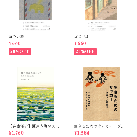
黄色い象
ゴスペル
¥660
¥660
20%OFF
20%OFF
【在庫僅少】瀬戸内海のスケ
生きるためのサッカー ブラ
ッチ 黒島伝治作品集
ジル、札幌、神戸 転がるボ
¥1,760
¥1,584
ールを追いかけて