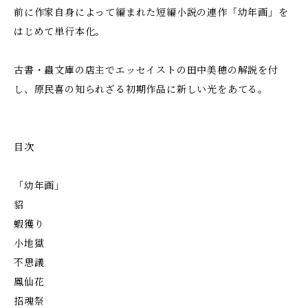
前に作家自身によって編まれた短編小説の連作「幼年画」を
はじめて単行本化。
古書・蟲文庫の店主でエッセイストの田中美穂の解説を付
し、原民喜の知られざる初期作品に新しい光をあてる。
目次
「幼年画」
貂
蝦獲り
小地獄
不思議
鳳仙花
招魂祭