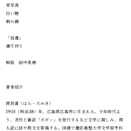
青写真
白い鯉
朝の礫
「拾遺」
潮干狩り
解説 田中美穂
著者紹介
原民喜（はら・たみき）
1905（明治38）年、広島県広島市に生まれる。少年時代よ
り、次兄と雑誌「ポギー」を発行するなど文学に親しみ、同
人誌に詩や散文を寄稿する。18歳で慶応義塾大学文学部予科