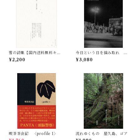
雪の詩集【国内送料無料キャ
今日という日を摘み取れ 渋
ンペーン実施中！】
谷敦志写真集 Carpe Diem
¥2,200
¥3,080
Photographs by Atsushi
Shibuya
喫茶茶会記 〈profile 1〉
流れゆくもの 屋久島、ゴア