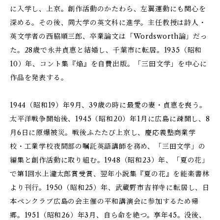
に入学し、上京。創作活動のかたわら、左翼運動にも関心を
深める。その後、同大学の英文科に進学。主任教授は詩人・
英文学者の西脇順三郎、卒業論文は「Wordsworth論」だっ
た。28歳で永井貞恵と結婚し、千葉市に転居。1935（昭和
10）年、コント集『焔』を自費出版。「三田文学」を中心に
作品を発表する。
1944（昭和19）年9月、39歳の時に最愛の妻・貞恵を喪う。
太平洋戦争開始後、1945（昭和20）年1月に広島に疎開し、8
月6日に原爆被災。戦後ふたたび上京し、慶応義塾商業学
校・工業学校夜間部の嘱託英語講師を務め、「三田文学」の
編集と創作活動に取り組む。1948（昭和23）年、「夏の花」
で第1回水上瀧太郎賞受賞、翌年小説集『夏の花』を能楽書林
より刊行。1950（昭和25）年、武蔵野市吉祥寺に転居し、日
本ペンクラブ広島の会主催の平和講演会に参加するため帰
郷。1951（昭和26）年3月、自ら命を絶つ。享年45。没後、