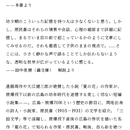
——本書より
幼少期のこういった記憶を持つ人は少なくないと思う。しか
し、原民喜はそれらの情景や会話、心理の細部まで詳細に記
憶し、まるでいま目の前で起こっているかのように文章にし
てみせるのだ。それも徹底して子供のままの視点で。……そ
こには、小さく静かな声で語ることでしか伝わらないよう
な、透明な世界が広がっているように感じる。
——田中美穂（蟲文庫） 解説より
遠藤周作や大江健三郎が絶賛した小説「夏の花」の作家が、
原爆投下以前の広島の幼年時代を追憶する美しく切ない短編
小説集——。広島・被爆70年という歴史の節目に、同地出身
の詩人・小説家、原民喜（1905－1951）の文学を紹介。「三
田文学」等で活躍し、原爆投下直後の広島の惨状を描いた名
作「夏の花」で知られる作家・原民喜。戦後、自ら命を絶つ