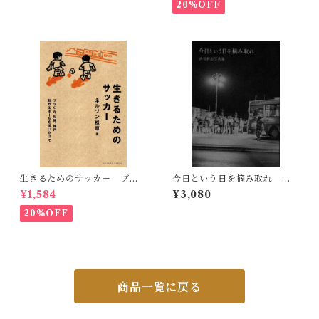
20%OFF
生きるためのサッカー ブラ
今日という日を摘み取れ 渋
ジル、札幌、神戸 転がるボ
谷敦志写真集 Carpe Diem
¥1,584
¥3,080
ールを追いかけて
Photographs by Atsushi
Shibuya
20%OFF
商品一覧に戻る