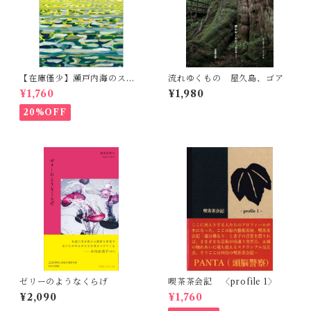
【在庫僅少】瀬戸内海のスケ
流れゆくもの 屋久島、ゴア
ッチ 黒島伝治作品集
¥1,760
¥1,980
20%OFF
ゼリーのようなくらげ
喫茶茶会記 〈profile 1〉
¥2,090
¥1,760