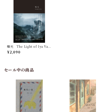
曙光 The Light of Iya Vall
ey
¥2,090
セール中の商品