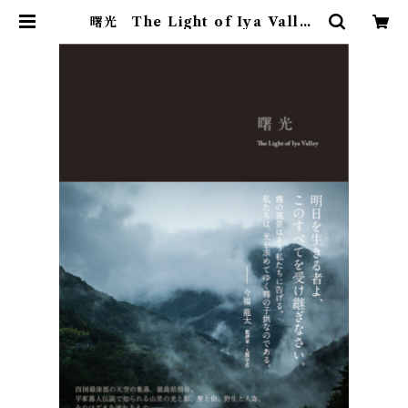
曙光 The Light of Iya Valley
| Saudade Books