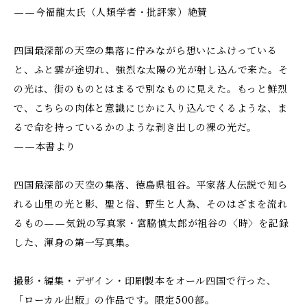
——今福龍太氏（人類学者・批評家）絶賛
四国最深部の天空の集落に佇みながら想いにふけっている
と、ふと雲が途切れ、強烈な太陽の光が射し込んで来た。そ
の光は、街のものとはまるで別なものに見えた。もっと鮮烈
で、こちらの肉体と意識にじかに入り込んでくるような、ま
るで命を持っているかのような剥き出しの裸の光だ。
——本書より
四国最深部の天空の集落、徳島県祖谷。平家落人伝説で知ら
れる山里の光と影、聖と俗、野生と人為、そのはざまを流れ
るもの——気鋭の写真家・宮脇慎太郎が祖谷の〈時〉を記録
した、渾身の第一写真集。
撮影・編集・デザイン・印刷製本をオール四国で行った、
「ローカル出版」の作品です。限定500部。