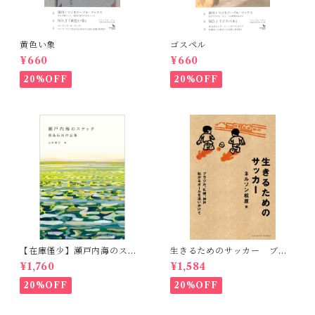
黄色い象
ゴスペル
¥660
¥660
20%OFF
20%OFF
【在庫僅少】瀬戸内海のスケ
生きるためのサッカー ブラ
ッチ 黒島伝治作品集
ジル、札幌、神戸 転がるボ
¥1,760
¥1,584
ールを追いかけて
20%OFF
20%OFF