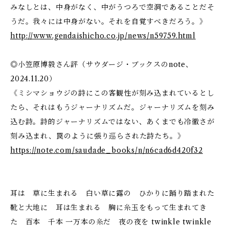
みなしとは、中身がなく、中がうつろで空洞であることだそ
うだ。我々には中身がない。それを自覚すべきだろう。》
http://www.gendaishicho.co.jp/news/n59759.html
◎小笠原博毅さん評（サウダージ・ブックスのnote、
2024.11.20）
《ミシマショウジの詩にこの客観性が刻み込まれているとし
たら、それはもうジャーナリズムだ。ジャーナリズムを刻み
込む詩。詩的ジャーナリズムではない、あくまでも冷徹さが
刻み込まれ、罠のように張り巡らされた詩たち。》
https://note.com/saudade_books/n/n6cad6d420f32
耳は 草に生まれる 白い草に露の ひかりに踊り踏まれた
靴と大地に 耳は生まれる 胸に糸玉をもって生まれてき
た 百本 千本 一万本の糸だ 夜の夜を twinkle twinkle