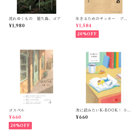
流れゆくもの 屋久島、ゴア
生きるためのサッカー ブラ
ジル、札幌、神戸 転がるボ
¥1,980
¥1,584
ールを追いかけて
20%OFF
ゴスペル
次に読みたいK-BOOK！ 小
説・エッセイ編
¥660
¥660
20%OFF