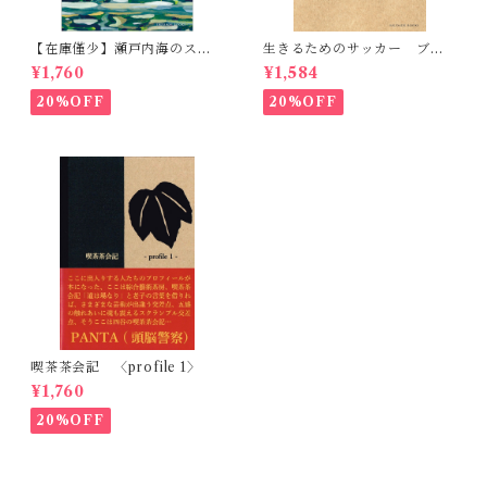
【在庫僅少】瀬戸内海のスケ
生きるためのサッカー ブラ
ッチ 黒島伝治作品集
ジル、札幌、神戸 転がるボ
¥1,760
¥1,584
ールを追いかけて
20%OFF
20%OFF
喫茶茶会記 〈profile 1〉
¥1,760
20%OFF