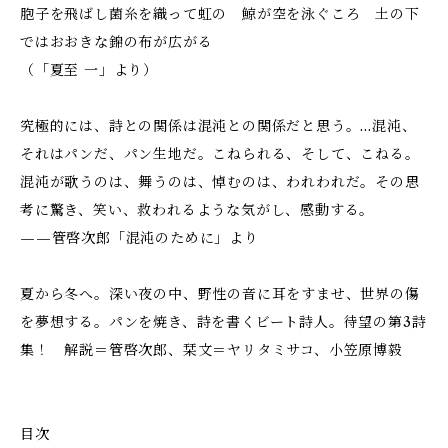
胞子を飛ばし菌糸を織って虹の 鯨が空を泳ぐころ 土の下
ではおおきな錦の布が広がる
（「夏至 一」より）
究極的には、詩との関係は混沌との関係だと思う。…混沌、
それはパンだ、パン生地だ。こねられる、そして、こねる。
混沌が歌うのは、舞うのは、悼むのは、われわれだ。その思
考に驚き、笑い、救われるような気がし、感動する。
——管啓次郎「混沌のために」より
夏から冬へ。深い夜の中、野性の音に耳をすませ、世界の傷
を夢想する。パンを焼き、詩を書くビート詩人。待望の第3詩
集！ 解説＝管啓次郎、栞文＝ヤリタミサコ、小笠原博毅
目次