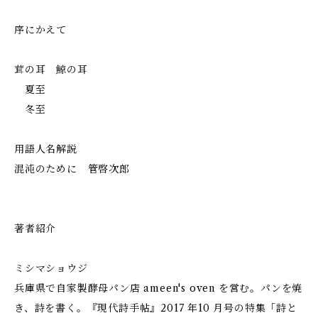
​序にかえて
茸の耳 鯨の耳
夏至
冬至
​用語人名解説
混沌のために 管啓次郎
著者紹介
ミシマショウジ
兵庫県で自家製酵母パン店 ameen's oven を営む。パンを焼
き、詩を書く。『現代詩手帖』2017 年10 月号の特集「詩と